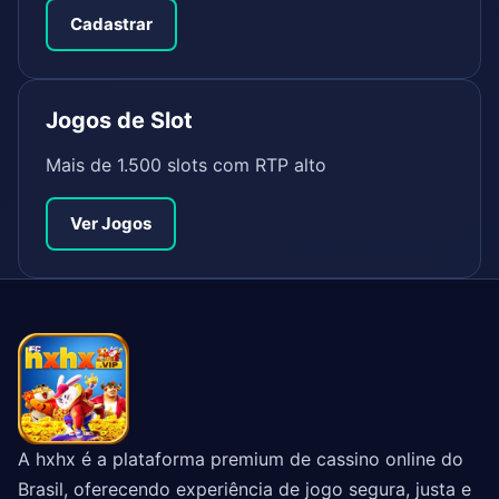
Cadastrar
Jogos de Slot
Mais de 1.500 slots com RTP alto
Ver Jogos
A hxhx é a plataforma premium de cassino online do
Brasil, oferecendo experiência de jogo segura, justa e