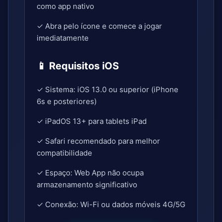
como app nativo
✓ Abra pelo ícone e comece a jogar
imediatamente
📱 Requisitos iOS
✓ Sistema: iOS 13.0 ou superior (iPhone
6s e posteriores)
✓ iPadOS 13+ para tablets iPad
✓ Safari recomendado para melhor
compatibilidade
✓ Espaço: Web App não ocupa
armazenamento significativo
✓ Conexão: Wi-Fi ou dados móveis 4G/5G