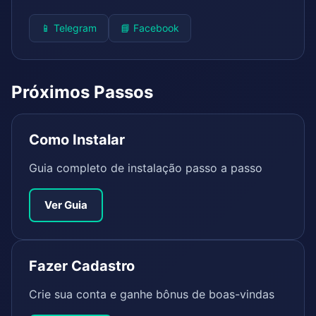
📱 Telegram
📘 Facebook
Próximos Passos
Como Instalar
Guia completo de instalação passo a passo
Ver Guia
Fazer Cadastro
Crie sua conta e ganhe bônus de boas-vindas