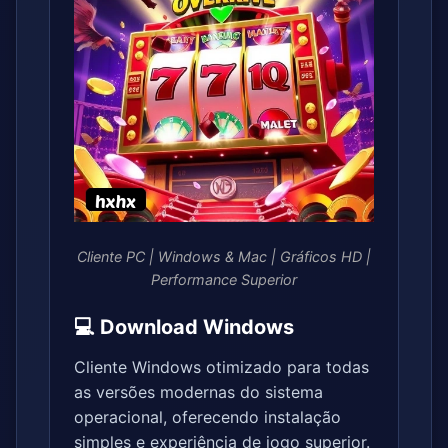
Cliente PC | Windows & Mac | Gráficos HD |
Performance Superior
💻 Download Windows
Cliente Windows otimizado para todas
as versões modernas do sistema
operacional, oferecendo instalação
simples e experiência de jogo superior.