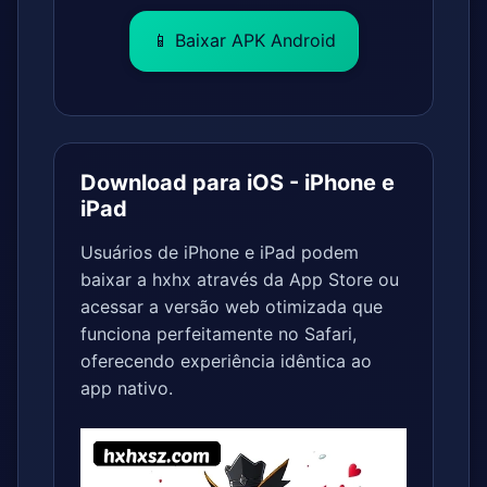
📱 Baixar APK Android
Download para iOS - iPhone e
iPad
Usuários de iPhone e iPad podem
baixar a hxhx através da App Store ou
acessar a versão web otimizada que
funciona perfeitamente no Safari,
oferecendo experiência idêntica ao
app nativo.