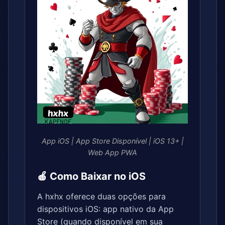
App iOS | App Store Disponível | iOS 13+ |
Web App PWA
🍎 Como Baixar no iOS
A hxhx oferece duas opções para
dispositivos iOS: app nativo da App
Store (quando disponível em sua