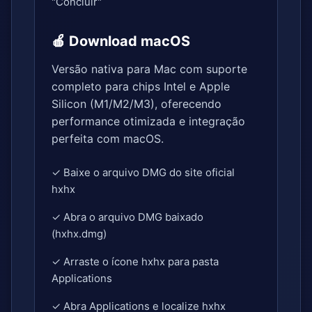
"Concluir"
🍎 Download macOS
Versão nativa para Mac com suporte
completo para chips Intel e Apple
Silicon (M1/M2/M3), oferecendo
performance otimizada e integração
perfeita com macOS.
✓ Baixe o arquivo DMG do site oficial
hxhx
✓ Abra o arquivo DMG baixado
(hxhx.dmg)
✓ Arraste o ícone hxhx para pasta
Applications
✓ Abra Applications e localize hxhx