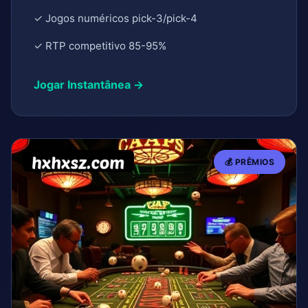
✓ Jogos numéricos pick-3/pick-4
✓ RTP competitivo 85-95%
Jogar Instantânea →
💰 PRÊMIOS