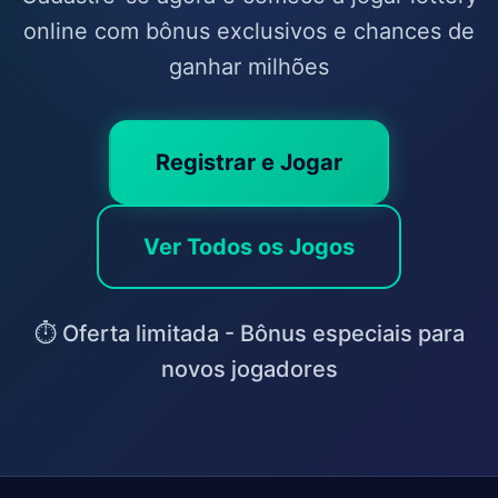
online com bônus exclusivos e chances de
ganhar milhões
Registrar e Jogar
Ver Todos os Jogos
⏱️ Oferta limitada - Bônus especiais para
novos jogadores