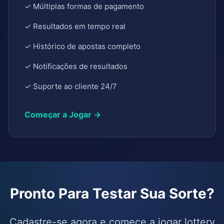
✓ Múltiplas formas de pagamento
✓ Resultados em tempo real
✓ Histórico de apostas completo
✓ Notificações de resultados
✓ Suporte ao cliente 24/7
Começar a Jogar →
Pronto Para Testar Sua Sorte?
Cadastre-se agora e comece a jogar lottery