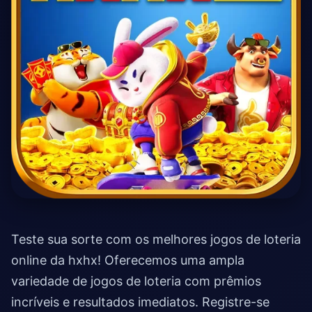
Teste sua sorte com os melhores jogos de loteria
online da hxhx! Oferecemos uma ampla
variedade de jogos de loteria com prêmios
incríveis e resultados imediatos. Registre-se