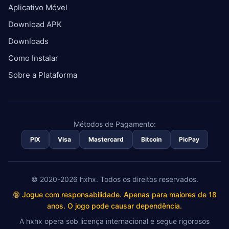
Aplicativo Móvel
Download APK
Downloads
Como Instalar
Sobre a Plataforma
Métodos de Pagamento:
PIX
Visa
Mastercard
Bitcoin
PicPay
© 2020-2026 hxhx. Todos os direitos reservados.
🔞 Jogue com responsabilidade. Apenas para maiores de 18
anos. O jogo pode causar dependência.
A hxhx opera sob licença internacional e segue rigorosos