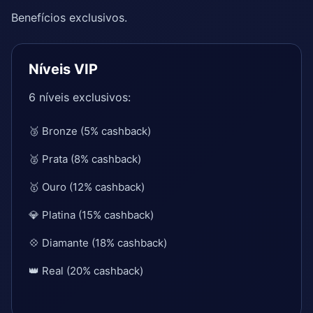
Benefícios exclusivos.
Níveis VIP
6 níveis exclusivos:
🥉 Bronze (5% cashback)
🥈 Prata (8% cashback)
🥇 Ouro (12% cashback)
💎 Platina (15% cashback)
💠 Diamante (18% cashback)
👑 Real (20% cashback)