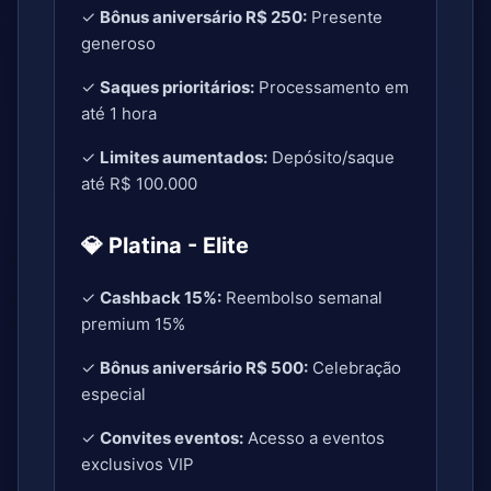
✓
Bônus aniversário R$ 250:
Presente
generoso
✓
Saques prioritários:
Processamento em
até 1 hora
✓
Limites aumentados:
Depósito/saque
até R$ 100.000
💎 Platina - Elite
✓
Cashback 15%:
Reembolso semanal
premium 15%
✓
Bônus aniversário R$ 500:
Celebração
especial
✓
Convites eventos:
Acesso a eventos
exclusivos VIP