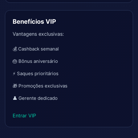
Benefícios VIP
Vantagens exclusivas:
💰 Cashback semanal
🎂 Bônus aniversário
⚡ Saques prioritários
🎁 Promoções exclusivas
👤 Gerente dedicado
Entrar VIP