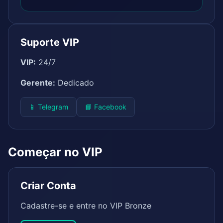
Suporte VIP
VIP:
24/7
Gerente:
Dedicado
📱 Telegram
📘 Facebook
Começar no VIP
Criar Conta
Cadastre-se e entre no VIP Bronze