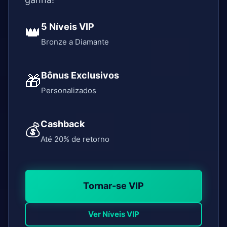
5 Níveis VIP
👑
Bronze a Diamante
Bônus Exclusivos
🎁
Personalizados
Cashback
💰
Até 20% de retorno
Tornar-se VIP
Ver Níveis VIP