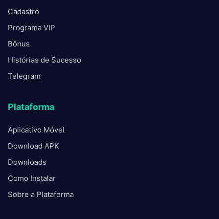
Cadastro
Programa VIP
Bônus
Histórias de Sucesso
Telegram
Plataforma
Aplicativo Móvel
Download APK
Downloads
Como Instalar
Sobre a Plataforma