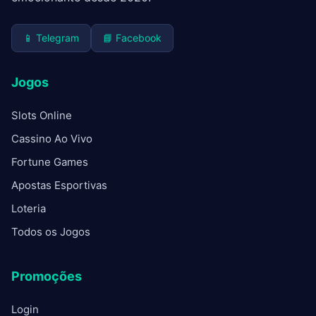
📱 Telegram
📘 Facebook
Jogos
Slots Online
Cassino Ao Vivo
Fortune Games
Apostas Esportivas
Loteria
Todos os Jogos
Promoções
Login