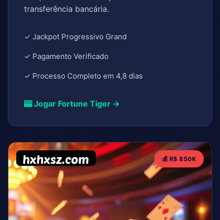
transferência bancária.
✓ Jackpot Progressivo Grand
✓ Pagamento Verificado
✓ Processo Completo em 4,8 dias
🎰 Jogar Fortune Tiger →
💰 R$ 850K