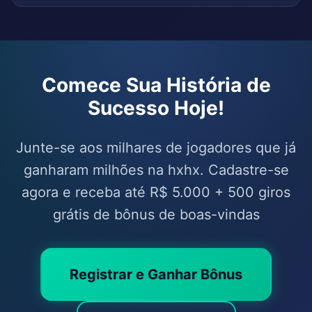
Comece Sua História de
Sucesso Hoje!
Junte-se aos milhares de jogadores que já
ganharam milhões na hxhx. Cadastre-se
agora e receba até R$ 5.000 + 500 giros
grátis de bônus de boas-vindas
Registrar e Ganhar Bônus