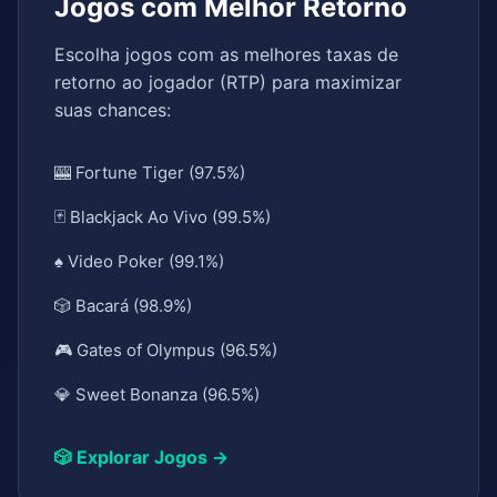
Jogos com Melhor Retorno
Escolha jogos com as melhores taxas de
retorno ao jogador (RTP) para maximizar
suas chances:
🎰 Fortune Tiger (97.5%)
🃏 Blackjack Ao Vivo (99.5%)
♠️ Video Poker (99.1%)
🎲 Bacará (98.9%)
🎮 Gates of Olympus (96.5%)
💎 Sweet Bonanza (96.5%)
🎲 Explorar Jogos →