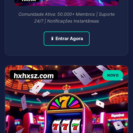
Comunidade Ativa: 50.000+ Membros | Suporte
24/7 | Notificações Instantâneas
📱 Entrar Agora
NOVO