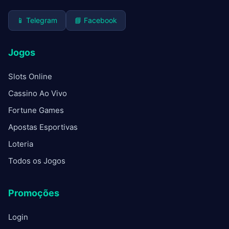
📱 Telegram
📘 Facebook
Jogos
Slots Online
Cassino Ao Vivo
Fortune Games
Apostas Esportivas
Loteria
Todos os Jogos
Promoções
Login