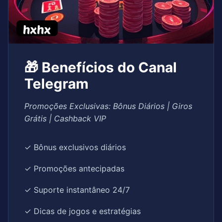
🎁 Benefícios do Canal
Telegram
Promoções Exclusivas: Bônus Diários | Giros
Grátis | Cashback VIP
✓ Bônus exclusivos diários
✓ Promoções antecipadas
✓ Suporte instantâneo 24/7
✓ Dicas de jogos e estratégias