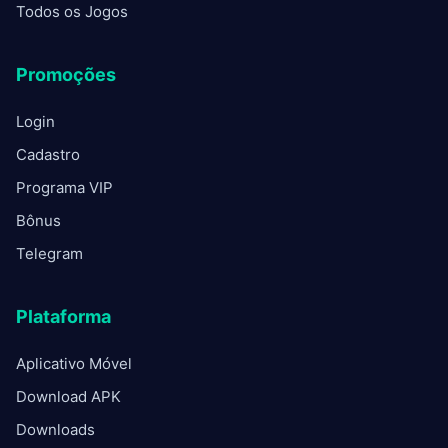
Todos os Jogos
Promoções
Login
Cadastro
Programa VIP
Bônus
Telegram
Plataforma
Aplicativo Móvel
Download APK
Downloads