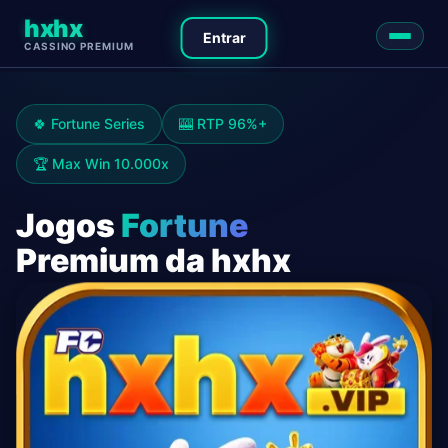
hxhx
Entrar
CASSINO PREMIUM
🍀 Fortune Series
🎰 RTP 96%+
🏆 Max Win 10.000x
Jogos
Fortune
Premium da hxhx